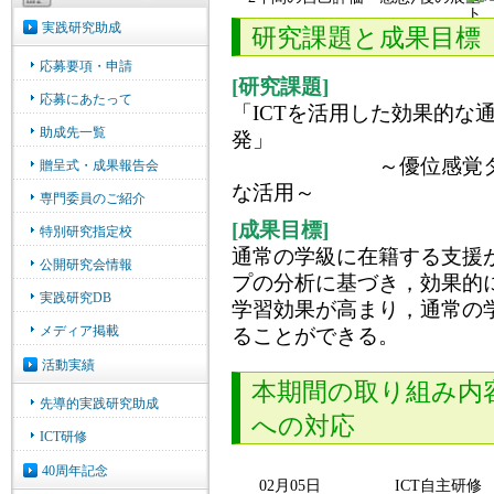
ト
研究課題と成果目標
[研究課題]
「ICTを活用した効果的な
発」
～優位感覚タイプの分
な活用～
[成果目標]
通常の学級に在籍する支援
プの分析に基づき，効果的に
学習効果が高まり，通常の
ることができる。
本期間の取り組み内
への対応
02月05日
ICT自主研修