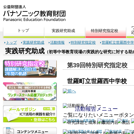
トップ
実践研究助成
活動情報
特別研究指定校
世羅町立世羅西中学
実践研究助成
（初等中等教育現場の実践的な研究に対する助
第39回特別研究指定校
世羅町立世羅西中学校
活動報告メニュー
ご覧になりたいメニューボタン
研究課題と成果目標
取組内容
裏話
2年間の自己評価・感想
今後の展望