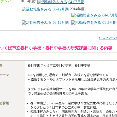
クナンバー
2015年度:
04-07月期
2014年度:
08-12月期
04-07月
08-12月期
01-3月期
↑このページ
つくば市立春日小学校・春日中学校
の研究課題に関する内容
名
春日学園つくば市立春日小学校・春日中学校
テーマ
ICTを活用した 思考力・判断力・表現力を育む授業づくり
～協働学習ツールとタブレットを活用した論理的思考力の育成
タブレットの協働学習ツールを1年～9年の全学年で系統的に利
で，児童生徒の論理的思考力の向上を図る。
と課題
春日学園は，1～9年生が一緒に学び21世紀に世界に羽ばたく
をめざしたつくば市初の公立の小中一貫教育校。
知識理解のみならず，問題発見力・創造力・言語力・協働力
力・市民性・キャリア設計力等の育成を図るため「考える時