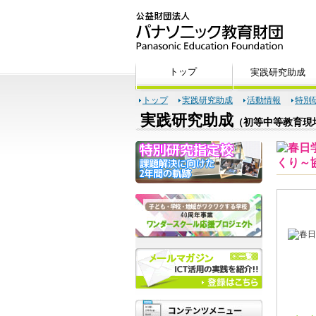
トップ
実践研究助成
活動情報
特別
実践研究助成
（初等中等教育現
20