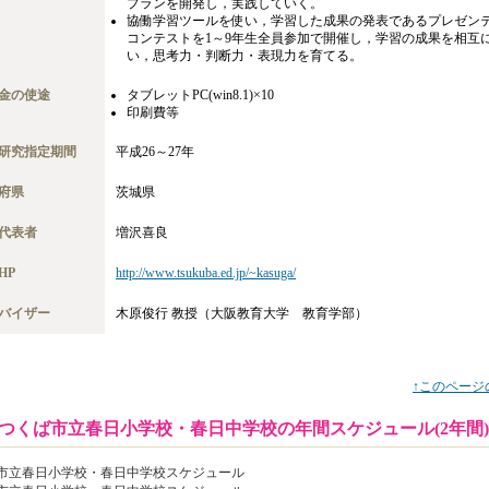
プランを開発し，実践していく。
協働学習ツールを使い，学習した成果の発表であるプレゼン
コンテストを1～9年生全員参加で開催し，学習の成果を相互
い，思考力・判断力・表現力を育てる。
金の使途
タブレットPC(win8.1)×10
印刷費等
研究指定期間
平成26～27年
府県
茨城県
代表者
増沢喜良
HP
http://www.tsukuba.ed.jp/~kasuga/
バイザー
木原俊行 教授（大阪教育大学 教育学部）
↑このページ
つくば市立春日小学校・春日中学校
の年間スケジュール(2年間)