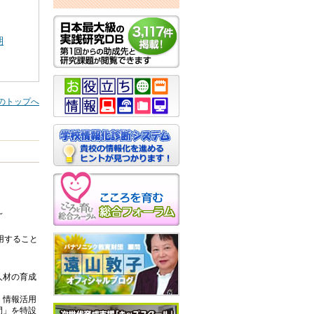
期
のトップへ
～
用すること
人材の育成
・情報活用
間」を特設