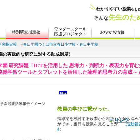
研究指定校
春日学園つくば市立春日小学校・春日中学校
場の実践的な研究に対する助成制度）
15年度1-3月期（最新活動報告）
教員の学びに繋がった。
指導案を検討する段階から相談しながら進め
ができ，当日も授業を見ることが……
活動報
む