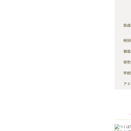
助成
特別
都道
研究
学校
アド