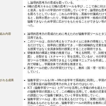
し論理的思考力の育成を図っている。
8種の思考スキルと12種の思考ツールを学び，ここで身に付
と道具」を日々の学習の中で活用していく中で，論理的な思
を図ろうとしているが，これらの学習を，黒板や付箋紙だけ
ると，効率が悪かったり，学級の枠を超え他学年・他校の児
協働できないため学習に広がりをもたせることができない等
った。
組み内容
論理的思考力の育成のために考えたのが協働学習ツールとタ
活用である。
このツールは，自分の考えをリアルタイムに全体の情報とし
るだけでなく、効率的に授業ができ，一部の積極的な児童生
る授業ではなく全員参加型の授業とすることが期待できる。
研修体制の構築と研修の推進では，「考える時間」で，比較
図），分類する（Ｘチャート）等を活用しているが，その学
習ツールで簡単に利用できるような研修マニュアルを作成し
内で研修し，学園全体での利用を推進する。
思考ツールの使い方の学習だけでなく，教科（国・理・社等
していく。
される成果
協働学習ツールを1年～9年の全学年で系統的に利用し，学習
り児童生徒の論理的思考力が向上するのではないか。
ICT（協働学習ツール）とﾀﾌﾞﾚｯﾄを活用した学級の枠を超え
の協働学習の実践として，この機能を活用して，他校の児童生
の課題について協働で解決していく学習を実現していく。
協働学習ツールは，使い方を覚えるだけでなく，実際に活用
意義あるものとなるため，協働学習ツールの利用を全教科に