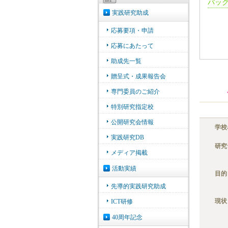
バッ
学校
研究
目的
現状