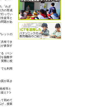
けた「わざ
考力の育成
で行ってい
童生徒等と
の問題があ
ブレットの
て共有でき
徒が参加す
する（ベン
習を協働学
，実際に校
）でも利用
の質が高ま
た他校等と
徒と1つ
して初めて
広げ，授業